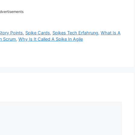
dvertisements
tory Points
,
Spike Cards
,
Spikes Tech Erfahrung
,
What Is A
In Scrum
,
Why Is It Called A Spike In Agile