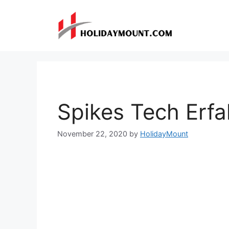
Skip
to
content
Spikes Tech Erf
November 22, 2020
by
HolidayMount