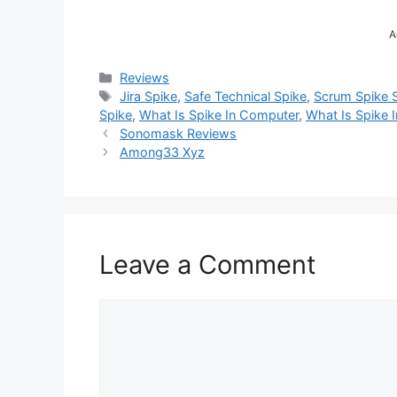
A
Categories
Reviews
Tags
Jira Spike
,
Safe Technical Spike
,
Scrum Spike S
Spike
,
What Is Spike In Computer
,
What Is Spike 
Sonomask Reviews
Among33 Xyz
Leave a Comment
Comment